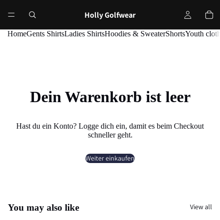
Holly Golfwear
Home
Gents Shirts
Ladies Shirts
Hoodies & Sweater
Shorts
Youth clot
Dein Warenkorb ist leer
Hast du ein Konto?
Logge dich ein
, damit es beim Checkout
schneller geht.
Weiter einkaufen
You may also like
View all